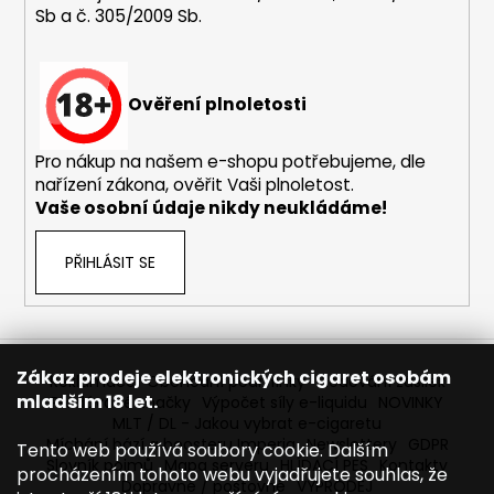
Sb a č. 305/2009 Sb.
a
j
í
Ověření plnoletosti
t
?
Pro nákup na našem e-shopu potřebujeme, dle
nařízení zákona, ověřit Vaši plnoletost.
Vaše osobní údaje nikdy neukládáme!
HLEDAT
PŘIHLÁSIT SE
D
o
Zákaz prodeje elektronických cigaret osobám
Reklamace
Obchodní podmínky
Sledování zásilek
p
mladším 18 let.
Prodávané značky
Výpočet síly e-liquidu
NOVINKY
o
MLT / DL - Jakou vybrat e-cigaretu
r
Míchání bází a boosteru Imperia
Newslettery
GDPR
Tento web používá soubory cookie. Dalším
Slovník pojmů
Mapa serveru
HLÍDACÍ PES
Kontakty
u
procházením tohoto webu vyjadřujete souhlas, že
Dopravné / poštovné
VÝPRODEJ