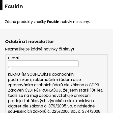
K
upní
Menu
ní
Fcukin
Přejít
o
na
Zpět
Zpět
k
š
obsah
í
Žádné produkty značky
Fcukin
nebyly nalezeny...
C
k
Z
o
á
p
Odebírat newsletter
p
o
Nezmeškejte žádné novinky či slevy!
a
t
t
E-mail
ř
í
e
b
KLIKNUTÍM SOUHLASÍM s
obchodními
u
podmínkami,
reklamačním řádem a se
zpracováním osobních údajů dle zákona o
GDPR
.
j
Zároveň ČESTNĚ PROHLAŠUJI, že jsem starší 18ti let,
e
tudíž se na moji osobu nevztahuje omezení
t
prodeje tabákových výrobků a elektronických
e
cigaret dle zákona č. 379/2005 Sb. a následně
n
souvisejících zákonů č. 225/2006 Sb., č. 274/2008