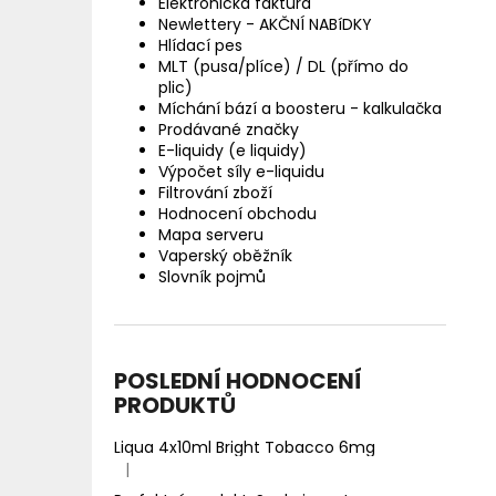
Elektronická faktura
Newlettery - AKČNÍ NABíDKY
Hlídací pes
MLT (pusa/plíce) / DL (přímo do
plic)
Míchání bází a boosteru - kalkulačka
Prodávané značky
E-liquidy (e liquidy)
Výpočet síly e-liquidu
Filtrování zboží
Hodnocení obchodu
Mapa serveru
Vaperský oběžník
Slovník pojmů
POSLEDNÍ HODNOCENÍ
PRODUKTŮ
Liqua 4x10ml Bright Tobacco 6mg
|
Hodnocení produktu je 5 z 5 hvězdiček.