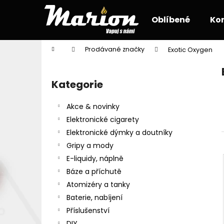
K
Přejít
na
o
Oblíbené
Ko
obsah
Zpět
Zpět
š
do
do
í
Domů
Prodávané značky
Exotic Oxygen
k
obchodu
obchodu
P
o
Kategorie
Přeskočit
s
kategorie
t
Akce & novinky
r
Elektronické cigarety
a
Elektronické dýmky a doutníky
n
Gripy a mody
n
E-liquidy, náplně
í
Báze a příchutě
p
Atomizéry a tanky
a
Baterie, nabíjení
n
Příslušenství
e
DIY