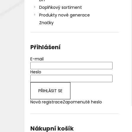
DEKANG DESERT SHIP 10ML 18MG
l
Doplňkový sortiment
155 Kč
Původně:
195 Kč
Produkty nové generace
Značky
Přihlášení
E-mail
Heslo
PŘIHLÁSIT SE
Nová registrace
Zapomenuté heslo
Nákupní košík