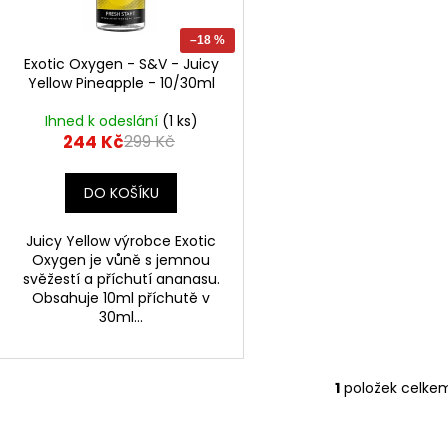
r
DEKANG DESERT SHIP 10ML 11MG
BÁZE FIFTY BOOS
u
20MG
o
149 Kč
k
–18 %
Původně:
195 Kč
602 Kč
d
Exotic Oxygen - S&V - Juicy
t
Původně:
649 K
u
Yellow Pineapple - 10/30ml
ů
k
Ihned k odeslání
(1 ks)
t
244 Kč
299 Kč
ů
DO KOŠÍKU
Juicy Yellow výrobce Exotic
Oxygen je vůně s jemnou
svěžestí a příchutí ananasu.
Obsahuje 10ml příchutě v
30ml...
1
položek celke
O
v
l