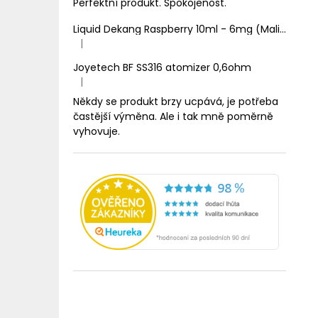
Perfektní produkt. Spokojenost.
Liquid Dekang Raspberry 10ml - 6mg (Malina)
|
Hodnocení produktu je 1 z 5 hvězdiček.
Joyetech BF SS316 atomizer 0,6ohm
|
Hodnocení produktu je 5 z 5 hvězdiček.
Někdy se produkt brzy ucpává, je potřeba
častější výměna. Ale i tak mně poměrně
vyhovuje.