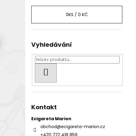
0
KS /
0 KČ
Vyhledávání
HLEDAT
Kontakt
Ecigareta Marion
obchod
@
ecigareta-marion.cz
+420 722 418 859