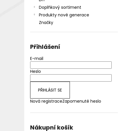
DEKANG DESERT SHIP 10ML 18MG
l
Doplňkový sortiment
155 Kč
Původně:
195 Kč
Produkty nové generace
Značky
Přihlášení
E-mail
Heslo
PŘIHLÁSIT SE
Nová registrace
Zapomenuté heslo
Nákupní košík