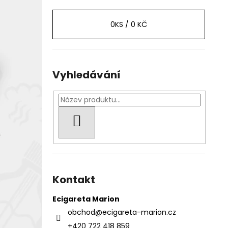
0
KS /
0 KČ
Vyhledávání
HLEDAT
Kontakt
Ecigareta Marion
obchod
@
ecigareta-marion.cz
+420 722 418 859