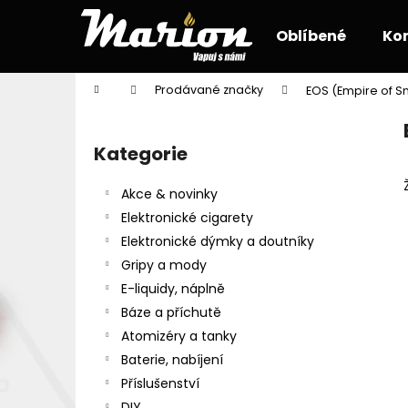
K
Přejít
na
o
Oblíbené
Ko
obsah
Zpět
Zpět
š
do
do
í
Domů
Prodávané značky
EOS (Empire of S
k
obchodu
obchodu
P
o
Kategorie
Přeskočit
s
kategorie
t
Akce & novinky
r
Elektronické cigarety
a
Elektronické dýmky a doutníky
n
Gripy a mody
n
E-liquidy, náplně
í
Báze a příchutě
p
Atomizéry a tanky
a
Baterie, nabíjení
n
Příslušenství
e
DIY