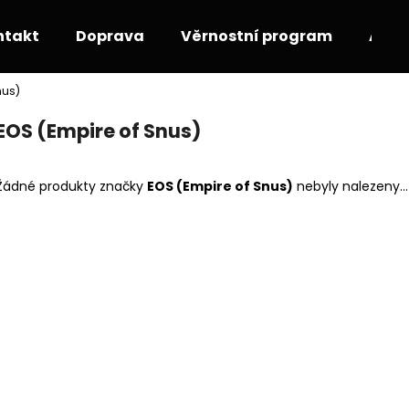
ntakt
Doprava
Věrnostní program
Akce
nus)
Co potřebujete najít?
EOS (Empire of Snus)
HLEDAT
Žádné produkty značky
EOS (Empire of Snus)
nebyly nalezeny...
Doporučujeme