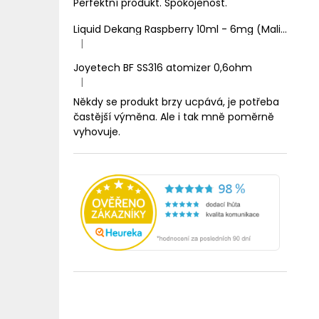
Perfektní produkt. Spokojenost.
Liquid Dekang Raspberry 10ml - 6mg (Malina)
|
Hodnocení produktu je 1 z 5 hvězdiček.
Joyetech BF SS316 atomizer 0,6ohm
|
Hodnocení produktu je 5 z 5 hvězdiček.
Někdy se produkt brzy ucpává, je potřeba
častější výměna. Ale i tak mně poměrně
vyhovuje.