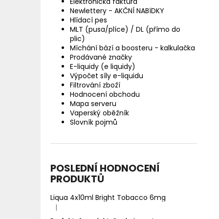
Elektronická faktura
Newlettery - AKČNÍ NABíDKY
Hlídací pes
MLT (pusa/plíce) / DL (přímo do
plic)
Míchání bází a boosteru - kalkulačka
Prodávané značky
E-liquidy (e liquidy)
Výpočet síly e-liquidu
Filtrování zboží
Hodnocení obchodu
Mapa serveru
Vaperský oběžník
Slovník pojmů
POSLEDNÍ HODNOCENÍ
PRODUKTŮ
Liqua 4x10ml Bright Tobacco 6mg
|
Hodnocení produktu je 5 z 5 hvězdiček.