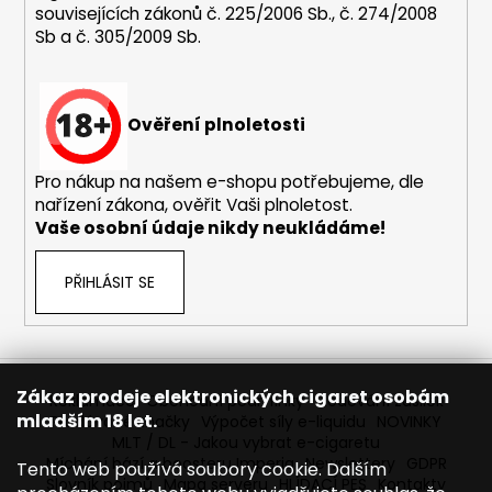
souvisejících zákonů č. 225/2006 Sb., č. 274/2008
a
Sb a č. 305/2009 Sb.
j
í
t
Ověření plnoletosti
?
Pro nákup na našem e-shopu potřebujeme, dle
nařízení zákona, ověřit Vaši plnoletost.
Vaše osobní údaje nikdy neukládáme!
HLEDAT
PŘIHLÁSIT SE
D
o
p
Zákaz prodeje elektronických cigaret osobám
Reklamace
Obchodní podmínky
Sledování zásilek
o
mladším 18 let.
Prodávané značky
Výpočet síly e-liquidu
NOVINKY
r
MLT / DL - Jakou vybrat e-cigaretu
Míchání bází a boosteru Imperia
Newslettery
GDPR
u
Tento web používá soubory cookie. Dalším
Slovník pojmů
Mapa serveru
HLÍDACÍ PES
Kontakty