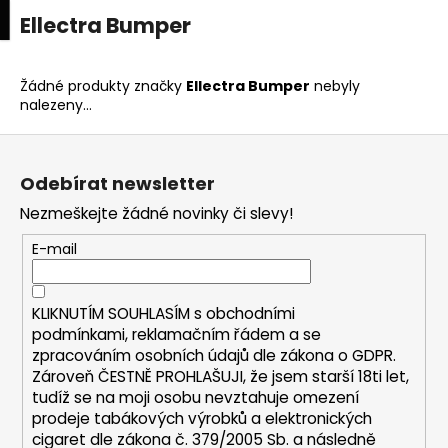
K
upní
Menu
ní
Ellectra Bumper
Přejít
o
na
Zpět
Zpět
k
š
obsah
í
Žádné produkty značky
Ellectra Bumper
nebyly
C
nalezeny...
k
o
Z
p
á
o
Odebírat newsletter
p
t
Nezmeškejte žádné novinky či slevy!
a
ř
t
E-mail
e
í
b
u
KLIKNUTÍM SOUHLASÍM s
obchodními
podmínkami,
reklamačním řádem a se
j
zpracováním osobních údajů dle zákona o
GDPR
.
e
Zároveň ČESTNĚ PROHLAŠUJI, že jsem starší 18ti let,
t
tudíž se na moji osobu nevztahuje omezení
e
prodeje tabákových výrobků a elektronických
cigaret dle zákona č. 379/2005 Sb. a následně
n