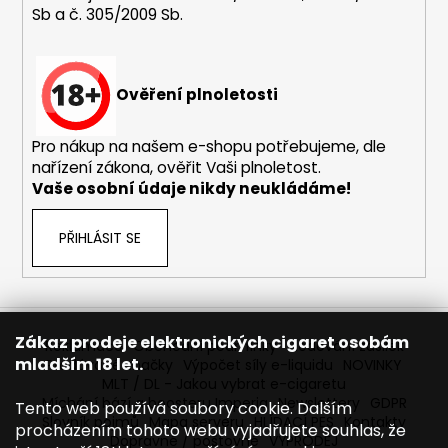
Sb a č. 305/2009 Sb.
a
j
í
Ověření plnoletosti
t
?
Pro nákup na našem e-shopu potřebujeme, dle
nařízení zákona, ověřit Vaši plnoletost.
Vaše osobní údaje nikdy neukládáme!
HLEDAT
PŘIHLÁSIT SE
D
o
Zákaz prodeje elektronických cigaret osobám
Reklamace
Obchodní podmínky
Sledování zásilek
p
mladším 18 let.
Prodávané značky
Výpočet síly e-liquidu
NOVINKY
o
MLT / DL - Jakou vybrat e-cigaretu
r
Míchání bází a boosteru Imperia
Newslettery
GDPR
Tento web používá soubory cookie. Dalším
Slovník pojmů
Mapa serveru
HLÍDACÍ PES
Kontakty
u
procházením tohoto webu vyjadřujete souhlas, že
Dopravné / poštovné
VÝPRODEJ