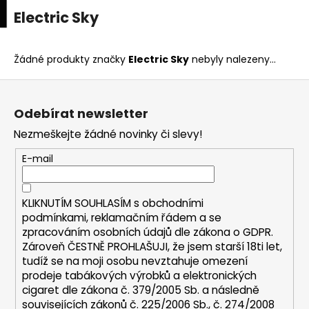
K
upní
Menu
ní
Electric Sky
Přejít
o
na
Zpět
Zpět
k
š
obsah
í
Žádné produkty značky
Electric Sky
nebyly nalezeny...
C
k
Z
o
á
p
Odebírat newsletter
p
o
Nezmeškejte žádné novinky či slevy!
a
t
t
E-mail
ř
í
e
b
KLIKNUTÍM SOUHLASÍM s
obchodními
u
podmínkami,
reklamačním řádem a se
zpracováním osobních údajů dle zákona o
GDPR
.
j
Zároveň ČESTNĚ PROHLAŠUJI, že jsem starší 18ti let,
e
tudíž se na moji osobu nevztahuje omezení
t
prodeje tabákových výrobků a elektronických
e
cigaret dle zákona č. 379/2005 Sb. a následně
n
souvisejících zákonů č. 225/2006 Sb., č. 274/2008