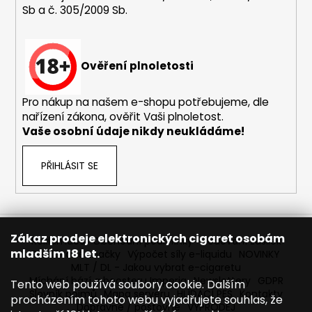
Sb a č. 305/2009 Sb.
a
j
í
Ověření plnoletosti
t
?
Pro nákup na našem e-shopu potřebujeme, dle
nařízení zákona, ověřit Vaši plnoletost.
Vaše osobní údaje nikdy neukládáme!
HLEDAT
PŘIHLÁSIT SE
D
o
Zákaz prodeje elektronických cigaret osobám
Reklamace
Obchodní podmínky
Sledování zásilek
p
mladším 18 let.
Prodávané značky
Výpočet síly e-liquidu
NOVINKY
o
MLT / DL - Jakou vybrat e-cigaretu
r
Míchání bází a boosteru Imperia
Newslettery
GDPR
Tento web používá soubory cookie. Dalším
Slovník pojmů
Mapa serveru
HLÍDACÍ PES
Kontakty
u
procházením tohoto webu vyjadřujete souhlas, že
Dopravné / poštovné
VÝPRODEJ