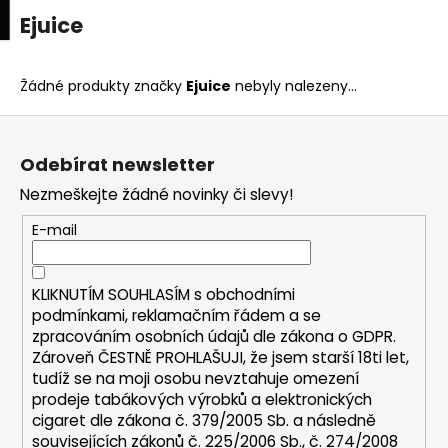
K
upní
Menu
ní
Ejuice
Přejít
o
na
Zpět
Zpět
k
š
obsah
í
Žádné produkty značky
Ejuice
nebyly nalezeny...
C
k
Z
o
á
p
Odebírat newsletter
p
o
Nezmeškejte žádné novinky či slevy!
a
t
t
E-mail
ř
í
e
b
KLIKNUTÍM SOUHLASÍM s
obchodními
u
podmínkami,
reklamačním řádem a se
zpracováním osobních údajů dle zákona o
GDPR
.
j
Zároveň ČESTNĚ PROHLAŠUJI, že jsem starší 18ti let,
e
tudíž se na moji osobu nevztahuje omezení
t
prodeje tabákových výrobků a elektronických
e
cigaret dle zákona č. 379/2005 Sb. a následně
n
souvisejících zákonů č. 225/2006 Sb., č. 274/2008