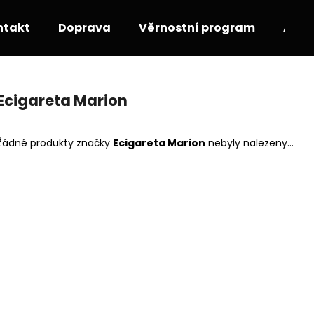
ntakt
Doprava
Věrnostní program
Akce
Co potřebujete najít?
Ecigareta Marion
HLEDAT
Žádné produkty značky
Ecigareta Marion
nebyly nalezeny...
Doporučujeme