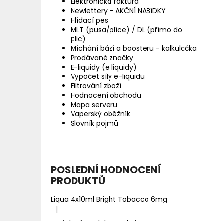
Elektronická faktura
Newlettery - AKČNÍ NABíDKY
Hlídací pes
MLT (pusa/plíce) / DL (přímo do
plic)
Míchání bází a boosteru - kalkulačka
Prodávané značky
E-liquidy (e liquidy)
Výpočet síly e-liquidu
Filtrování zboží
Hodnocení obchodu
Mapa serveru
Vaperský oběžník
Slovník pojmů
POSLEDNÍ HODNOCENÍ
PRODUKTŮ
Liqua 4x10ml Bright Tobacco 6mg
|
Hodnocení produktu je 5 z 5 hvězdiček.