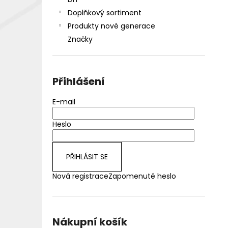
DEKANG DESERT SHIP 10ML 18MG
l
Doplňkový sortiment
155 Kč
Původně:
195 Kč
Produkty nové generace
Značky
Přihlášení
E-mail
Heslo
PŘIHLÁSIT SE
Nová registrace
Zapomenuté heslo
Nákupní košík