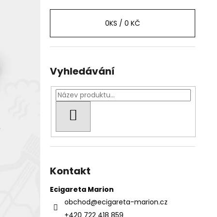
0
KS /
0 KČ
Vyhledávání
HLEDAT
Kontakt
Ecigareta Marion
obchod
@
ecigareta-marion.cz
+420 722 418 859