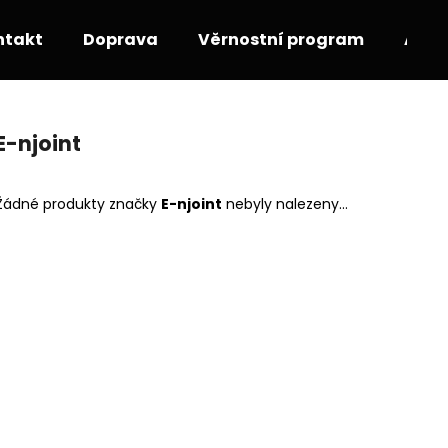
ntakt
Doprava
Věrnostní program
Akce
Co potřebujete najít?
E-njoint
HLEDAT
Žádné produkty značky
E-njoint
nebyly nalezeny...
Doporučujeme