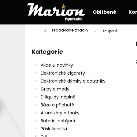
K
Přejít
na
o
Oblíbené
Ko
obsah
Zpět
Zpět
š
do
do
í
Domů
Prodávané značky
E-njoint
k
obchodu
obchodu
P
o
Kategorie
Přeskočit
s
kategorie
t
Akce & novinky
r
Elektronické cigarety
a
Elektronické dýmky a doutníky
n
Gripy a mody
n
E-liquidy, náplně
í
Báze a příchutě
p
Atomizéry a tanky
a
Baterie, nabíjení
n
Příslušenství
e
DIY