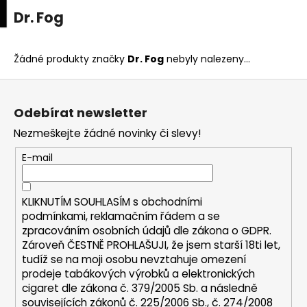
K
upní
Menu
ní
Dr. Fog
Přejít
o
na
Zpět
Zpět
k
š
obsah
í
Žádné produkty značky
Dr. Fog
nebyly nalezeny...
C
k
Z
o
á
p
Odebírat newsletter
p
o
Nezmeškejte žádné novinky či slevy!
a
t
t
E-mail
ř
í
e
b
KLIKNUTÍM SOUHLASÍM s
obchodními
u
podmínkami,
reklamačním řádem a se
zpracováním osobních údajů dle zákona o
GDPR
.
j
Zároveň ČESTNĚ PROHLAŠUJI, že jsem starší 18ti let,
e
tudíž se na moji osobu nevztahuje omezení
t
prodeje tabákových výrobků a elektronických
e
cigaret dle zákona č. 379/2005 Sb. a následně
n
souvisejících zákonů č. 225/2006 Sb., č. 274/2008