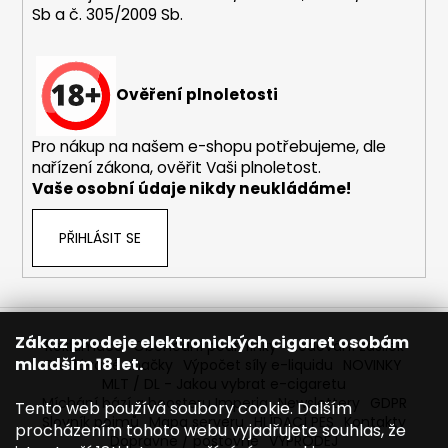
Sb a č. 305/2009 Sb.
a
j
í
Ověření plnoletosti
t
?
Pro nákup na našem e-shopu potřebujeme, dle
nařízení zákona, ověřit Vaši plnoletost.
Vaše osobní údaje nikdy neukládáme!
HLEDAT
PŘIHLÁSIT SE
D
o
Zákaz prodeje elektronických cigaret osobám
Reklamace
Obchodní podmínky
Sledování zásilek
p
mladším 18 let.
Prodávané značky
Výpočet síly e-liquidu
NOVINKY
o
MLT / DL - Jakou vybrat e-cigaretu
r
Míchání bází a boosteru Imperia
Newslettery
GDPR
Tento web používá soubory cookie. Dalším
Slovník pojmů
Mapa serveru
HLÍDACÍ PES
Kontakty
u
procházením tohoto webu vyjadřujete souhlas, že
Dopravné / poštovné
VÝPRODEJ