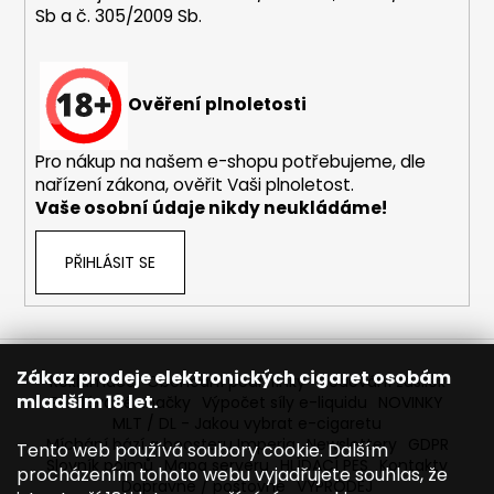
Sb a č. 305/2009 Sb.
a
j
í
Ověření plnoletosti
t
?
Pro nákup na našem e-shopu potřebujeme, dle
nařízení zákona, ověřit Vaši plnoletost.
Vaše osobní údaje nikdy neukládáme!
HLEDAT
PŘIHLÁSIT SE
D
o
Zákaz prodeje elektronických cigaret osobám
Reklamace
Obchodní podmínky
Sledování zásilek
p
mladším 18 let.
Prodávané značky
Výpočet síly e-liquidu
NOVINKY
o
MLT / DL - Jakou vybrat e-cigaretu
r
Míchání bází a boosteru Imperia
Newslettery
GDPR
Tento web používá soubory cookie. Dalším
Slovník pojmů
Mapa serveru
HLÍDACÍ PES
Kontakty
u
procházením tohoto webu vyjadřujete souhlas, že
Dopravné / poštovné
VÝPRODEJ