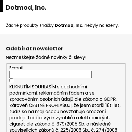
K
upní
Menu
ní
Dotmod, Inc.
Přejít
o
na
Zpět
Zpět
k
š
obsah
í
Žádné produkty značky
Dotmod, Inc.
nebyly nalezeny...
C
k
Z
o
á
p
Odebírat newsletter
p
o
Nezmeškejte žádné novinky či slevy!
a
t
t
E-mail
ř
í
e
b
KLIKNUTÍM SOUHLASÍM s
obchodními
u
podmínkami,
reklamačním řádem a se
zpracováním osobních údajů dle zákona o
GDPR
.
j
Zároveň ČESTNĚ PROHLAŠUJI, že jsem starší 18ti let,
e
tudíž se na moji osobu nevztahuje omezení
t
prodeje tabákových výrobků a elektronických
e
cigaret dle zákona č. 379/2005 Sb. a následně
n
souvisejících zákonů č. 225/2006 Sb., č. 274/2008