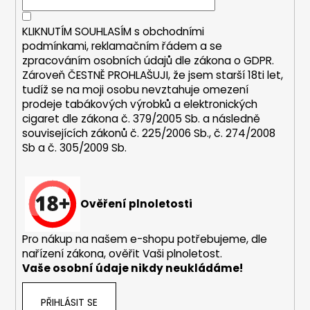
č
í
p
u
r
j
KLIKNUTÍM SOUHLASÍM s
obchodními
v
e
podmínkami,
reklamačním řádem a se
k
m
zpracováním osobních údajů dle zákona o
GDPR
.
y
Zároveň ČESTNĚ PROHLAŠUJI, že jsem starší 18ti let,
e
v
tudíž se na moji osobu nevztahuje omezení
ý
prodeje tabákových výrobků a elektronických
p
OXVA
cigaret dle zákona č. 379/2005 Sb. a následně
i
XLIM
souvisejících zákonů č. 225/2006 Sb., č. 274/2008
V3
s
Sb a č. 305/2009 Sb.
-
u
POD
CARTRIDGE
-
TOP
Ověření plnoletosti
FILL
-
0,8
Pro nákup na našem e-shopu potřebujeme, dle
OHM
nařízení zákona, ověřit Vaši plnoletost.
98
Vaše osobní údaje nikdy neukládáme!
Kč
PŘIHLÁSIT SE