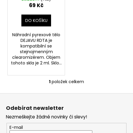
u
69 Kč
a
k
j
t
DO KOŠÍKU
í
ů
t
Náhradní pyrexové tělo
?
DEJAVU RDTA je
kompatibilní se
stejnojmenným
clearomizérem. Objem
tohoto skla je 2 ml. Sklo...
HLEDAT
1
položek celkem
O
v
D
Z
l
o
á
á
p
Odebírat newsletter
d
p
o
a
Nezmeškejte žádné novinky či slevy!
a
r
c
t
u
E-mail
í