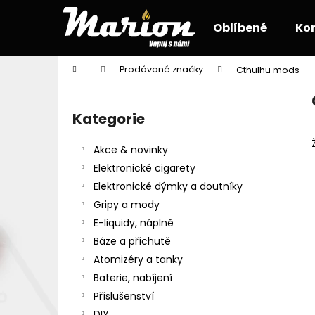
K
Přejít
na
o
Oblíbené
Ko
obsah
Zpět
Zpět
š
do
do
í
Domů
Prodávané značky
Cthulhu mods
k
obchodu
obchodu
P
o
Kategorie
Přeskočit
s
kategorie
t
Akce & novinky
r
Elektronické cigarety
a
Elektronické dýmky a doutníky
n
Gripy a mody
n
E-liquidy, náplně
í
Báze a příchutě
p
Atomizéry a tanky
a
Baterie, nabíjení
n
Příslušenství
e
DIY