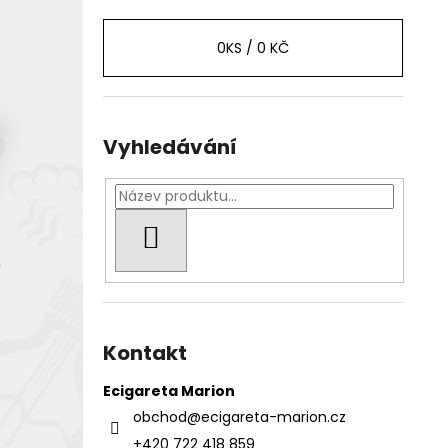
0
KS /
0 KČ
Vyhledávání
HLEDAT
Kontakt
Ecigareta Marion
obchod
@
ecigareta-marion.cz
+420 722 418 859