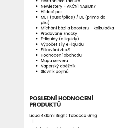
Elektronická faktura
Newlettery - AKČNÍ NABíDKY
Hlídací pes
MLT (pusa/plíce) / DL (přímo do
plic)
Míchání bází a boosteru - kalkulačka
Prodávané značky
E-liquidy (e liquidy)
Výpočet síly e-liquidu
Filtrování zboží
Hodnocení obchodu
Mapa serveru
Vaperský oběžník
Slovník pojmů
POSLEDNÍ HODNOCENÍ
PRODUKTŮ
Liqua 4x10ml Bright Tobacco 6mg
|
Hodnocení produktu je 5 z 5 hvězdiček.