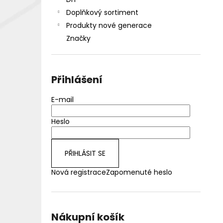
DEKANG DESERT SHIP 10ML 18MG
l
Doplňkový sortiment
155 Kč
Původně:
195 Kč
Produkty nové generace
Značky
Přihlášení
E-mail
Heslo
PŘIHLÁSIT SE
Nová registrace
Zapomenuté heslo
Nákupní košík