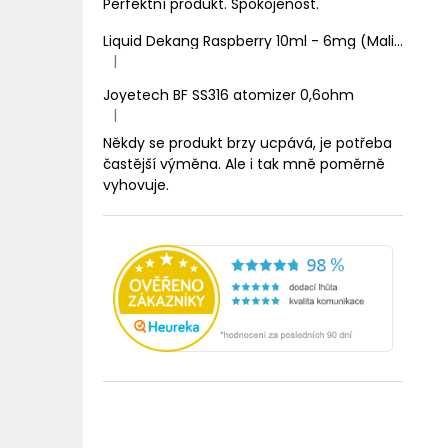
Perfektní produkt. Spokojenost.
Liquid Dekang Raspberry 10ml - 6mg (Malina)
|
Hodnocení produktu je 1 z 5 hvězdiček.
Joyetech BF SS316 atomizer 0,6ohm
|
Hodnocení produktu je 5 z 5 hvězdiček.
Někdy se produkt brzy ucpává, je potřeba
častější výměna. Ale i tak mně poměrně
vyhovuje.