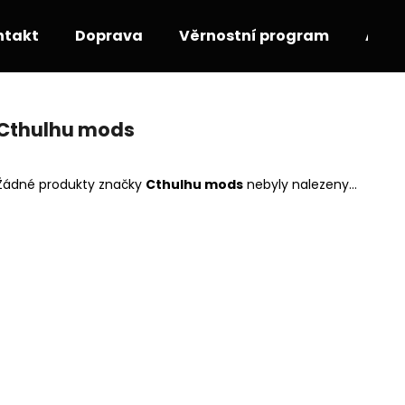
ntakt
Doprava
Věrnostní program
Akce
Co potřebujete najít?
Cthulhu mods
HLEDAT
Žádné produkty značky
Cthulhu mods
nebyly nalezeny...
Doporučujeme