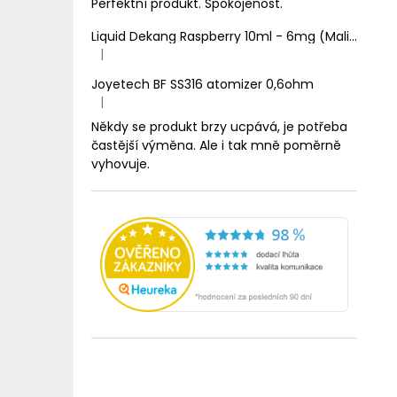
Perfektní produkt. Spokojenost.
Liquid Dekang Raspberry 10ml - 6mg (Malina)
|
Hodnocení produktu je 1 z 5 hvězdiček.
Joyetech BF SS316 atomizer 0,6ohm
|
Hodnocení produktu je 5 z 5 hvězdiček.
Někdy se produkt brzy ucpává, je potřeba
častější výměna. Ale i tak mně poměrně
vyhovuje.