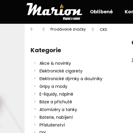
K
Přejít
na
o
Oblíbené
Ko
obsah
Zpět
Zpět
š
do
do
í
Domů
Prodávané značky
CKS
k
obchodu
obchodu
P
o
Kategorie
Přeskočit
s
kategorie
t
Akce & novinky
r
Elektronické cigarety
a
Elektronické dýmky a doutníky
n
Gripy a mody
n
E-liquidy, náplně
í
Báze a příchutě
p
Atomizéry a tanky
a
Baterie, nabíjení
n
Příslušenství
e
DIY