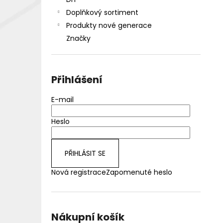
DEKANG DESERT SHIP 10ML 18MG
l
Doplňkový sortiment
155 Kč
Původně:
195 Kč
Produkty nové generace
Značky
Přihlášení
E-mail
Heslo
PŘIHLÁSIT SE
Nová registrace
Zapomenuté heslo
Nákupní košík