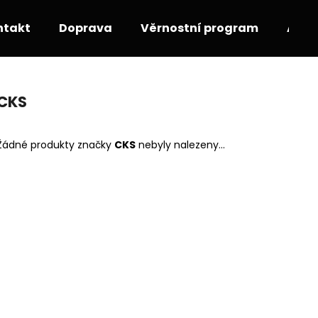
ntakt
Doprava
Věrnostní program
Akce
Co potřebujete najít?
CKS
HLEDAT
Žádné produkty značky
CKS
nebyly nalezeny...
Doporučujeme