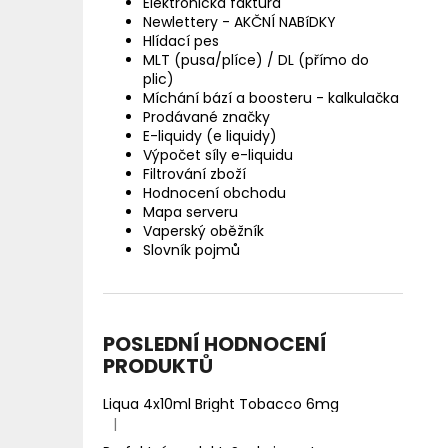
Elektronická faktura
Newlettery - AKČNÍ NABíDKY
Hlídací pes
MLT (pusa/plíce) / DL (přímo do
plic)
Míchání bází a boosteru - kalkulačka
Prodávané značky
E-liquidy (e liquidy)
Výpočet síly e-liquidu
Filtrování zboží
Hodnocení obchodu
Mapa serveru
Vaperský oběžník
Slovník pojmů
POSLEDNÍ HODNOCENÍ
PRODUKTŮ
Liqua 4x10ml Bright Tobacco 6mg
|
Hodnocení produktu je 5 z 5 hvězdiček.