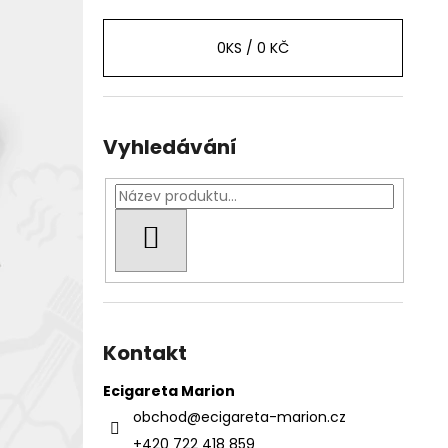
0
KS /
0 KČ
Vyhledávání
HLEDAT
Kontakt
Ecigareta Marion
obchod
@
ecigareta-marion.cz
+420 722 418 859