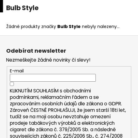
K
upní
Menu
ní
Bulb Style
Přejít
o
na
Zpět
Zpět
k
š
obsah
í
Žádné produkty značky
Bulb Style
nebyly nalezeny...
C
k
Z
o
á
p
Odebírat newsletter
p
o
Nezmeškejte žádné novinky či slevy!
a
t
t
E-mail
ř
í
e
b
KLIKNUTÍM SOUHLASÍM s
obchodními
u
podmínkami,
reklamačním řádem a se
zpracováním osobních údajů dle zákona o
GDPR
.
j
Zároveň ČESTNĚ PROHLAŠUJI, že jsem starší 18ti let,
e
tudíž se na moji osobu nevztahuje omezení
t
prodeje tabákových výrobků a elektronických
e
cigaret dle zákona č. 379/2005 Sb. a následně
n
souvisejících zákonů č. 225/2006 Sb., č. 274/2008