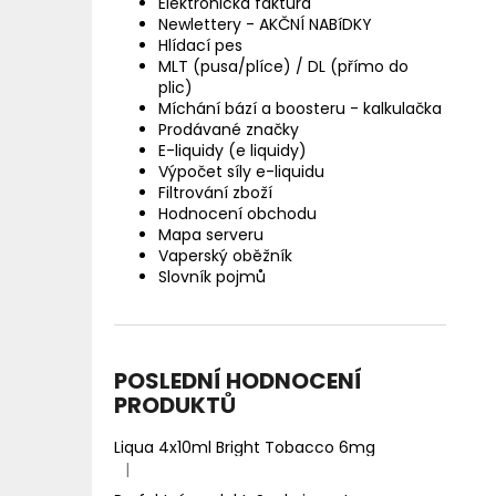
Elektronická faktura
Newlettery - AKČNÍ NABíDKY
Hlídací pes
MLT (pusa/plíce) / DL (přímo do
plic)
Míchání bází a boosteru - kalkulačka
Prodávané značky
E-liquidy (e liquidy)
Výpočet síly e-liquidu
Filtrování zboží
Hodnocení obchodu
Mapa serveru
Vaperský oběžník
Slovník pojmů
POSLEDNÍ HODNOCENÍ
PRODUKTŮ
Liqua 4x10ml Bright Tobacco 6mg
|
Hodnocení produktu je 5 z 5 hvězdiček.