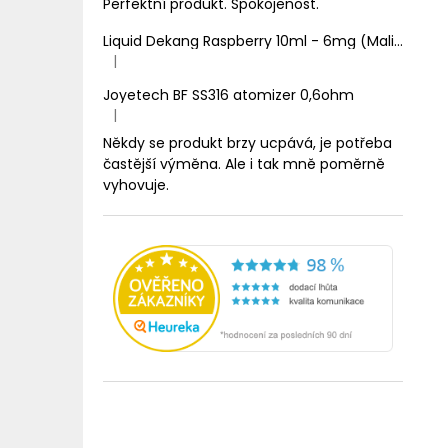
Perfektní produkt. Spokojenost.
Liquid Dekang Raspberry 10ml - 6mg (Malina)
|
Hodnocení produktu je 1 z 5 hvězdiček.
Joyetech BF SS316 atomizer 0,6ohm
|
Hodnocení produktu je 5 z 5 hvězdiček.
Někdy se produkt brzy ucpává, je potřeba
častější výměna. Ale i tak mně poměrně
vyhovuje.