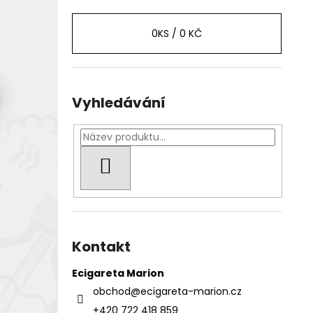
0
KS /
0 KČ
Vyhledávání
HLEDAT
Kontakt
Ecigareta Marion
obchod
@
ecigareta-marion.cz
+420 722 418 859