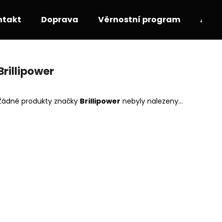
ntakt
Doprava
Věrnostní program
Akce
Co potřebujete najít?
Brillipower
HLEDAT
Žádné produkty značky
Brillipower
nebyly nalezeny...
Doporučujeme