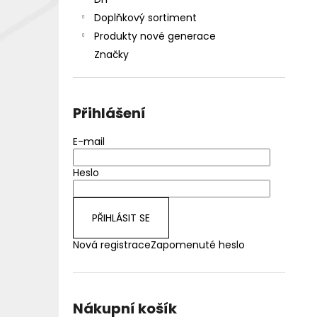
DEKANG DESERT SHIP 10ML 18MG
l
Doplňkový sortiment
155 Kč
Původně:
195 Kč
Produkty nové generace
Značky
Přihlášení
E-mail
Heslo
PŘIHLÁSIT SE
Nová registrace
Zapomenuté heslo
Nákupní košík