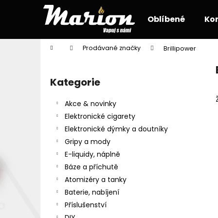
K
Přejít
na
o
Oblíbené
Ko
obsah
Zpět
Zpět
š
do
do
í
Domů
Prodávané značky
Brillipower
k
obchodu
obchodu
P
o
Kategorie
Přeskočit
s
kategorie
t
Akce & novinky
r
Elektronické cigarety
a
Elektronické dýmky a doutníky
n
Gripy a mody
n
E-liquidy, náplně
í
Báze a příchutě
p
Atomizéry a tanky
a
Baterie, nabíjení
n
Příslušenství
e
DIY