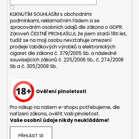
č
í
p
u
r
j
KLIKNUTÍM SOUHLASÍM s
obchodními
v
e
podmínkami,
reklamačním řádem a se
k
m
zpracováním osobních údajů dle zákona o
GDPR
.
y
Zároveň ČESTNĚ PROHLAŠUJI, že jsem starší 18ti let,
e
v
tudíž se na moji osobu nevztahuje omezení
ý
prodeje tabákových výrobků a elektronických
p
JOYETECH
cigaret dle zákona č. 379/2005 Sb. a následně
i
BF
souvisejících zákonů č. 225/2006 Sb., č. 274/2008
SS316
s
Sb a č. 305/2009 Sb.
ATOMIZER
u
0,6OHM
45
Kč
Ověření plnoletosti
Pro nákup na našem e-shopu potřebujeme, dle
nařízení zákona, ověřit Vaši plnoletost.
Vaše osobní údaje nikdy neukládáme!
PŘIHLÁSIT SE