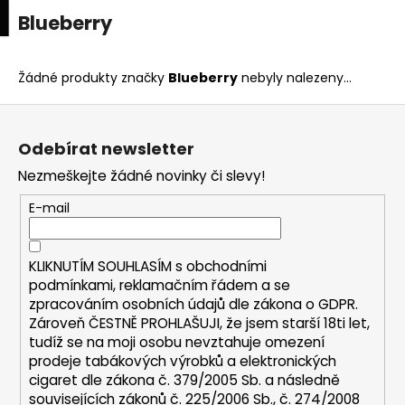
K
upní
Menu
ní
Blueberry
Přejít
o
na
Zpět
Zpět
k
š
obsah
í
Žádné produkty značky
Blueberry
nebyly nalezeny...
C
k
Z
o
á
p
Odebírat newsletter
p
o
Nezmeškejte žádné novinky či slevy!
a
t
t
E-mail
ř
í
e
b
KLIKNUTÍM SOUHLASÍM s
obchodními
u
podmínkami,
reklamačním řádem a se
zpracováním osobních údajů dle zákona o
GDPR
.
j
Zároveň ČESTNĚ PROHLAŠUJI, že jsem starší 18ti let,
e
tudíž se na moji osobu nevztahuje omezení
t
prodeje tabákových výrobků a elektronických
e
cigaret dle zákona č. 379/2005 Sb. a následně
n
souvisejících zákonů č. 225/2006 Sb., č. 274/2008