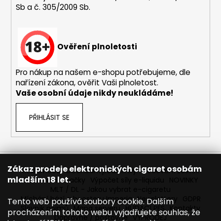
Sb a č. 305/2009 Sb.
a
j
í
Ověření plnoletosti
t
?
Pro nákup na našem e-shopu potřebujeme, dle
nařízení zákona, ověřit Vaši plnoletost.
Vaše osobní údaje nikdy neukládáme!
HLEDAT
PŘIHLÁSIT SE
D
o
Zákaz prodeje elektronických cigaret osobám
Reklamace
Obchodní podmínky
Sledování zásilek
p
mladším 18 let.
Prodávané značky
Výpočet síly e-liquidu
NOVINKY
o
MLT / DL - Jakou vybrat e-cigaretu
r
Míchání bází a boosteru Imperia
Newslettery
GDPR
Tento web používá soubory cookie. Dalším
Slovník pojmů
Mapa serveru
HLÍDACÍ PES
Kontakty
u
procházením tohoto webu vyjadřujete souhlas, že
Dopravné / poštovné
VÝPRODEJ