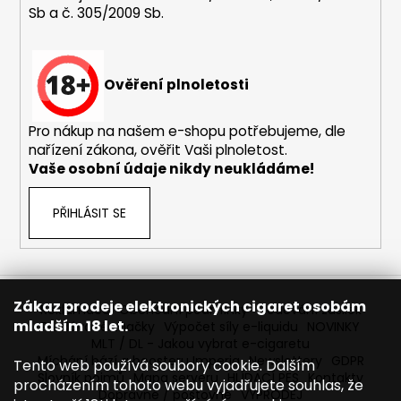
Sb a č. 305/2009 Sb.
a
j
í
Ověření plnoletosti
t
?
Pro nákup na našem e-shopu potřebujeme, dle
nařízení zákona, ověřit Vaši plnoletost.
Vaše osobní údaje nikdy neukládáme!
HLEDAT
PŘIHLÁSIT SE
D
o
Zákaz prodeje elektronických cigaret osobám
Reklamace
Obchodní podmínky
Sledování zásilek
p
mladším 18 let.
Prodávané značky
Výpočet síly e-liquidu
NOVINKY
o
MLT / DL - Jakou vybrat e-cigaretu
r
Míchání bází a boosteru Imperia
Newslettery
GDPR
Tento web používá soubory cookie. Dalším
Slovník pojmů
Mapa serveru
HLÍDACÍ PES
Kontakty
u
procházením tohoto webu vyjadřujete souhlas, že
Dopravné / poštovné
VÝPRODEJ