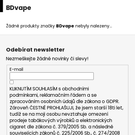
K
upní
Menu
ní
BDvape
Přejít
o
na
Zpět
Zpět
k
š
obsah
í
Žádné produkty značky
BDvape
nebyly nalezeny...
C
k
Z
o
á
p
Odebírat newsletter
p
o
Nezmeškejte žádné novinky či slevy!
a
t
t
E-mail
ř
í
e
b
KLIKNUTÍM SOUHLASÍM s
obchodními
u
podmínkami,
reklamačním řádem a se
zpracováním osobních údajů dle zákona o
GDPR
.
j
Zároveň ČESTNĚ PROHLAŠUJI, že jsem starší 18ti let,
e
tudíž se na moji osobu nevztahuje omezení
t
prodeje tabákových výrobků a elektronických
e
cigaret dle zákona č. 379/2005 Sb. a následně
n
souvisejících zákonů č. 225/2006 Sb., č. 274/2008