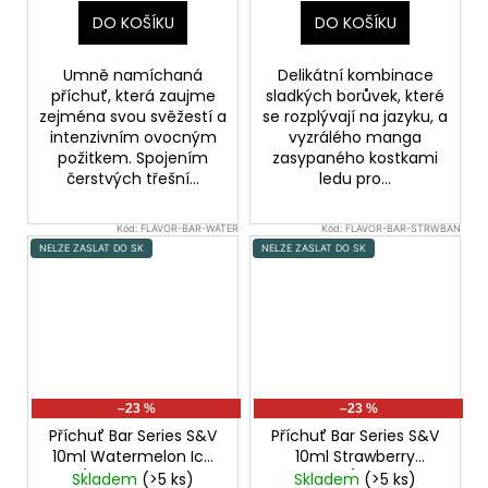
DO KOŠÍKU
DO KOŠÍKU
Umně namíchaná
Delikátní kombinace
příchuť, která zaujme
sladkých borůvek, které
zejména svou svěžestí a
se rozplývají na jazyku, a
intenzivním ovocným
vyzrálého manga
požitkem. Spojením
zasypaného kostkami
čerstvých třešní...
ledu pro...
Kód:
FLAVOR-BAR-WATER
Kód:
FLAVOR-BAR-STRWBAN
NELZE ZASLAT DO SK
NELZE ZASLAT DO SK
–23 %
–23 %
Příchuť Bar Series S&V
Příchuť Bar Series S&V
10ml Watermelon Ice
10ml Strawberry
(Ledový vodní
Banana (Jahoda a
Skladem
(>5 ks)
Skladem
(>5 ks)