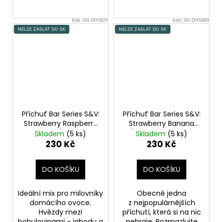
Kód:
SN-DIY5570
Kód:
SN-DIY5569
NELZE ZASLAT DO SK
NELZE ZASLAT DO SK
Příchuť Bar Series S&V:
Příchuť Bar Series S&V:
Strawberry Raspberry
Strawberry Banana
Cherry (Jahoda,
(Jahoda a banán)
Skladem
(5 ks)
Skladem
(5 ks)
malina a třešeň) 10ml
10ml
230 Kč
230 Kč
DO KOŠÍKU
DO KOŠÍKU
Ideální mix pro milovníky
Obecně jedna
domácího ovoce.
z nejpopulárnějších
Hvězdy mezi
příchutí, která si na nic
bobulovinami - jahodu a
nehraje. Rozmazlujte