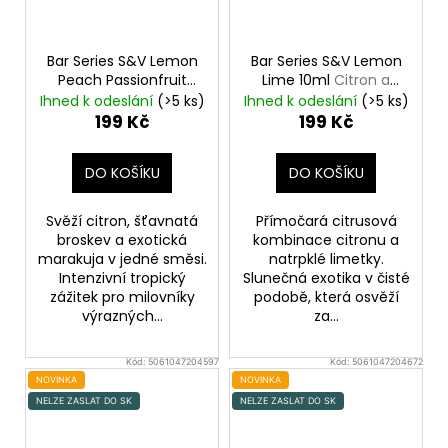
Bar Series S&V Lemon
Bar Series S&V Lemon
Peach Passionfruit
Lime 10ml
Citron a
10ml
Citron, broskev a
limetka
Ihned k odeslání
(>5 ks)
Ihned k odeslání
(>5 ks)
marakuja
199 Kč
199 Kč
DO KOŠÍKU
DO KOŠÍKU
Svěží citron, šťavnatá
Přímočará citrusová
broskev a exotická
kombinace citronu a
marakuja v jedné směsi.
natrpklé limetky.
Intenzivní tropický
Slunečná exotika v čisté
zážitek pro milovníky
podobě, která osvěží
výrazných...
za...
Kód:
5061047204597
Kód:
5061047204672
NOVINKA
NOVINKA
NELZE ZASLAT DO SK
NELZE ZASLAT DO SK