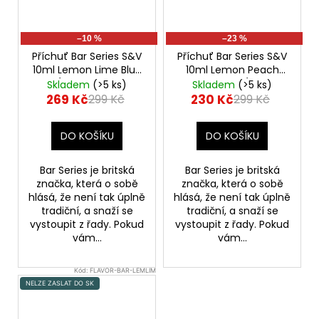
–10 %
–23 %
Příchuť Bar Series S&V
Příchuť Bar Series S&V
10ml Lemon Lime Blue
10ml Lemon Peach
Razz (Citron, limetka a
Passionfruit (Citron,
Skladem
(>5 ks)
Skladem
(>5 ks)
modrá malina)
broskev a marakuja)
269 Kč
230 Kč
299 Kč
299 Kč
DO KOŠÍKU
DO KOŠÍKU
Bar Series je britská
Bar Series je britská
značka, která o sobě
značka, která o sobě
hlásá, že není tak úplně
hlásá, že není tak úplně
tradiční, a snaží se
tradiční, a snaží se
vystoupit z řady. Pokud
vystoupit z řady. Pokud
vám...
vám...
Kód:
FLAVOR-BAR-LEMLIM
NELZE ZASLAT DO SK