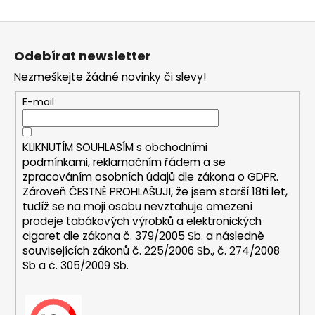
O
v
Z
l
á
á
Odebírat newsletter
d
p
a
Nezmeškejte žádné novinky či slevy!
a
c
t
E-mail
í
í
p
r
KLIKNUTÍM SOUHLASÍM s
obchodními
v
podmínkami,
reklamačním řádem a se
k
zpracováním osobních údajů dle zákona o
GDPR
.
y
Zároveň ČESTNĚ PROHLAŠUJI, že jsem starší 18ti let,
v
tudíž se na moji osobu nevztahuje omezení
ý
prodeje tabákových výrobků a elektronických
p
cigaret dle zákona č. 379/2005 Sb. a následně
i
souvisejících zákonů č. 225/2006 Sb., č. 274/2008
s
Sb a č. 305/2009 Sb.
u