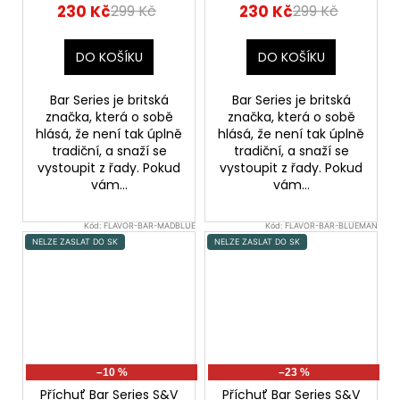
meloun)
banán)
230 Kč
230 Kč
299 Kč
299 Kč
DO KOŠÍKU
DO KOŠÍKU
Bar Series je britská
Bar Series je britská
značka, která o sobě
značka, která o sobě
hlásá, že není tak úplně
hlásá, že není tak úplně
tradiční, a snaží se
tradiční, a snaží se
vystoupit z řady. Pokud
vystoupit z řady. Pokud
vám...
vám...
Kód:
FLAVOR-BAR-MADBLUE
Kód:
FLAVOR-BAR-BLUEMAN
NELZE ZASLAT DO SK
NELZE ZASLAT DO SK
–10 %
–23 %
Příchuť Bar Series S&V
Příchuť Bar Series S&V