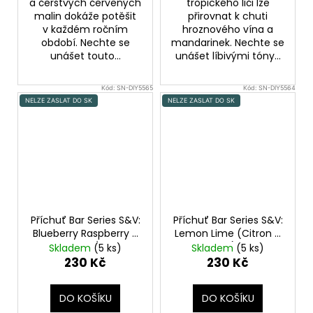
a čerstvých červených
tropického liči lze
malin dokáže potěšit
přirovnat k chuti
v každém ročním
hroznového vína a
období. Nechte se
mandarinek. Nechte se
unášet touto...
unášet líbivými tóny...
Kód:
SN-DIY5565
Kód:
SN-DIY5564
NELZE ZASLAT DO SK
NELZE ZASLAT DO SK
Příchuť Bar Series S&V:
Příchuť Bar Series S&V:
Blueberry Raspberry X
Lemon Lime (Citron a
Lemon Lime (Borůvka,
limetka) 10ml
Skladem
(5 ks)
Skladem
(5 ks)
malina, citron a
230 Kč
230 Kč
limetka) 10ml
DO KOŠÍKU
DO KOŠÍKU