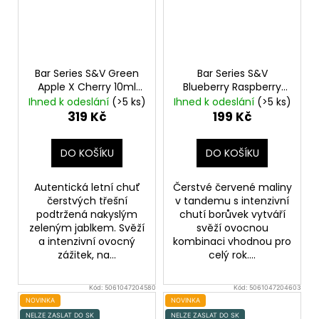
Bar Series S&V Green
Bar Series S&V
Apple X Cherry 10ml
Blueberry Raspberry
Zelené jablko a třešeň
10ml
Borůvka a malina
Ihned k odeslání
(>5 ks)
Ihned k odeslání
(>5 ks)
319 Kč
199 Kč
DO KOŠÍKU
DO KOŠÍKU
Autentická letní chuť
Čerstvé červené maliny
čerstvých třešní
v tandemu s intenzivní
podtržená nakyslým
chutí borůvek vytváří
zeleným jablkem. Svěží
svěží ovocnou
a intenzivní ovocný
kombinaci vhodnou pro
zážitek, na...
celý rok....
Kód:
5061047204580
Kód:
5061047204603
NOVINKA
NOVINKA
NELZE ZASLAT DO SK
NELZE ZASLAT DO SK