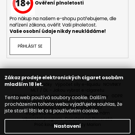
Ověření plnoletosti
Pro nákup na našem e-shopu potřebujeme, dle
nařízení zákona, ověřit Vaši plnoletost.
Vaše osobní údaje nikdy neukládáme!
PŘIHLÁSIT SE
Zákaz prodeje elektronických cigaret osobám
Reklamace
Obchodní podmínky
Sledování zásilek
mladším 18 let.
Prodávané značky
Výpočet síly e-liquidu
NOVINKY
MLT / DL - Jakou vybrat e-cigaretu
Míchání bází a boosteru Imperia
Newslettery
GDPR
Tento web používá soubory cookie. Dalším
Slovník pojmů
Mapa serveru
HLÍDACÍ PES
Kontakty
procházením tohoto webu vyjadřujete souhlas, že
Dopravné / poštovné
VÝPRODEJ
jste starší 18ti let a s používáním cookie.
ecigareta Marion Heureka
Napište nám
Věrnostní program
Doručení na Slovensko
Proč koupit od ecigarety Marion
Nastavení