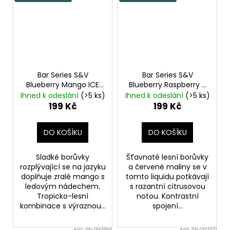
Bar Series S&V
Bar Series S&V
Blueberry Mango ICE
Blueberry Raspberry X
10ml
Ledová borůvka a
Lemon Lime 10ml
Ihned k odeslání
(>5 ks)
Ihned k odeslání
(>5 ks)
mango
Borůvka, malina, citron
199 Kč
199 Kč
a limetka
DO KOŠÍKU
DO KOŠÍKU
Sladké borůvky
Šťavnaté lesní borůvky
rozplývající se na jazyku
a červené maliny se v
doplňuje zralé mango s
tomto liquidu potkávají
ledovým nádechem.
s razantní citrusovou
Tropicko-lesní
notou. Kontrastní
kombinace s výraznou...
spojení...
Kód:
SN-DIY5566
Kód:
SN-DIY5571