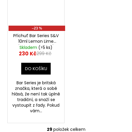
–23 %
Příchuť Bar Series S&V
10ml Lemon Lime
(Citron a limetka)
Skladem
(>5 ks)
230 Kč
299 Kč
DO KOŠÍKU
Bar Series je britská
značka, která o sobě
hlásá, že není tak úplně
tradiční, a snaží se
vystoupit z řady. Pokud
vám...
29
položek celkem