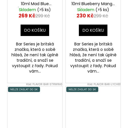
10ml Mad Blue
10ml Blueberry Mango
(Borůvka a modrá
Ice (Borůvka a ledové
Skladem
(>5 ks)
Skladem
(>5 ks)
malina)
mango)
269 Kč
230 Kč
299 Kč
299 Kč
DO KOŠÍKU
DO KOŠÍKU
Bar Series je britská
Bar Series je britská
značka, která o sobě
značka, která o sobě
hlásá, že není tak úplně
hlásá, že není tak úplně
tradiční, a snaží se
tradiční, a snaží se
vystoupit z řady. Pokud
vystoupit z řady. Pokud
vám...
vám...
Kód:
FLAVOR-BAR-STRWRAS
Kód:
FLAVOR-BAR-LYCHEE
NELZE ZASLAT DO SK
NELZE ZASLAT DO SK