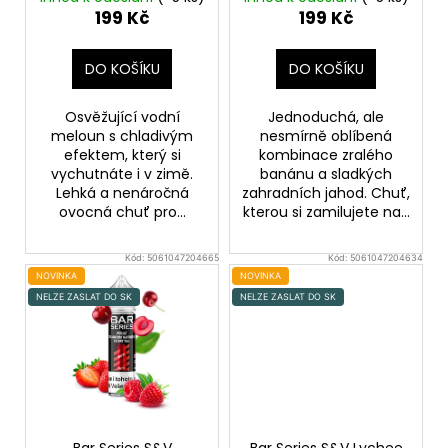
u
199 Kč
199 Kč
a
k
j
t
DO KOŠÍKU
DO KOŠÍKU
í
ů
t
Osvěžující vodní
Jednoduchá, ale
?
meloun s chladivým
nesmírně oblíbená
efektem, který si
kombinace zralého
vychutnáte i v zimě.
banánu a sladkých
Lehká a nenáročná
zahradních jahod. Chuť,
ovocná chuť pro...
kterou si zamilujete na...
HLEDAT
Kód:
5061047204665
Kód:
5061047204634
NOVINKA
NOVINKA
NELZE ZASLAT DO SK
NELZE ZASLAT DO SK
D
o
p
o
r
u
Bar Series S&V
Bar Series S&V Lychee