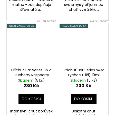
malinu - zde doplňuje
své smysly příjemnou
šťavnatá a...
chutí vyzrálého...
Kód:
SN-DIY5568
Kód:
SN-DIY5567
NELZE ZASLAT DO SK
NELZE ZASLAT DO SK
Příchuť Bar Series S&V:
Příchuť Bar Series S&V:
Blueberry Raspberry
Lychee (Liči) 10ml
(Borůvka a malina)
Skladem
(5 ks)
Skladem
(5 ks)
10ml
230 Kč
230 Kč
DO KOŠÍKU
DO KOŠÍKU
Intenzivní chuť borůvek
Unikátní chuť