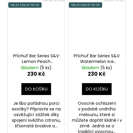
NELZE ZASLAT DO SK
NELZE ZASLAT DO SK
Příchuť Bar Series S&V:
Příchuť Bar Series S&V:
Lemon Peach
Watermelon Ice
Passionfruit (Citron,
(Ledový vodní
Skladem
(5 ks)
Skladem
(5 ks)
broskev a marakuja)
meloun) 10ml
230 Kč
230 Kč
10ml
DO KOŠÍKU
DO KOŠÍKU
Je libo pořádnou porci
Ovocné ochlazení
exotiky? Připravte se na
v podobě vodního
osvěžující zážitek díky
melounu, které si
spojení svěžího citronu,
můžete dopřát klidně i v
šťavnaté broskve a...
zimě. Jedná se o
tradiční ovocnou...