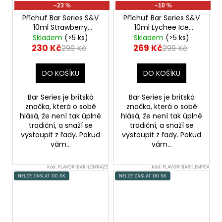
–23 %
–10 %
Příchuť Bar Series S&V
Příchuť Bar Series S&V
10ml Strawberry
10ml Lychee Ice
Raspberry Cherry
(Ledové liči)
Skladem
(>5 ks)
Skladem
(>5 ks)
(Jahoda, malina a
230 Kč
269 Kč
299 Kč
299 Kč
třešeň)
DO KOŠÍKU
DO KOŠÍKU
Bar Series je britská
Bar Series je britská
značka, která o sobě
značka, která o sobě
hlásá, že není tak úplně
hlásá, že není tak úplně
tradiční, a snaží se
tradiční, a snaží se
vystoupit z řady. Pokud
vystoupit z řady. Pokud
vám...
vám...
Kód:
FLAVOR-BAR-LEMRAZZ
Kód:
FLAVOR-BAR-LEMPEA
NELZE ZASLAT DO SK
NELZE ZASLAT DO SK