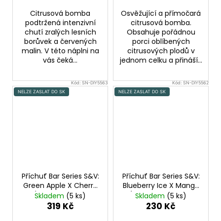
Citrusová bomba
Osvěžující a přímočará
podtržená intenzivní
citrusová bomba.
chutí zralých lesních
Obsahuje pořádnou
borůvek a červených
porci oblíbených
malin. V této náplni na
citrusových plodů v
vás čeká...
jednom celku a přináší...
Kód:
SN-DIY5563
Kód:
SN-DIY5562
NELZE ZASLAT DO SK
NELZE ZASLAT DO SK
Příchuť Bar Series S&V:
Příchuť Bar Series S&V:
Green Apple X Cherry
Blueberry Ice X Mango
(Zelené jablko a
(Ledová borůvka a
Skladem
(5 ks)
Skladem
(5 ks)
třešeň) 10ml
mango) 10ml
319 Kč
230 Kč