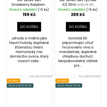
č
Strawberry Raspberry
ICE 10ml
Ledové liči
u
Cherry 10ml
Jahoda,
Ihned k odeslání
(>5 ks)
Ihned k odeslání
(>5 ks)
j
malina a třešeň
199 Kč
269 Kč
e
m
e
DO KOŠÍKU
DO KOŠÍKU
Jahoda a malina jako
Exotické liči
DEKANG
hlavní hvězdy doplněné
připomínající chuť
DESERT
šťavnatou třešní.
hroznového vína a
SHIP
Harmonický mix
mandarinek, doplněné
10ML
domácího ovoce, který
chladivou dochutí.
18MG
rozezní vaše...
Neopakovatelný zážitek
155
pro...
Kč
Původně:
195
Kód:
5061047204610
Kód:
5061047204627
Kč
NOVINKA
NOVINKA
NELZE ZASLAT DO SK
NELZE ZASLAT DO SK