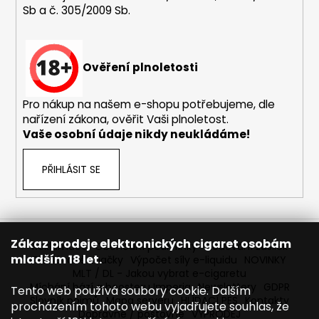
Sb a č. 305/2009 Sb.
a
j
í
Ověření plnoletosti
t
?
Pro nákup na našem e-shopu potřebujeme, dle
nařízení zákona, ověřit Vaši plnoletost.
Vaše osobní údaje nikdy neukládáme!
HLEDAT
PŘIHLÁSIT SE
D
o
Zákaz prodeje elektronických cigaret osobám
Reklamace
Obchodní podmínky
Sledování zásilek
p
mladším 18 let.
Prodávané značky
Výpočet síly e-liquidu
NOVINKY
o
MLT / DL - Jakou vybrat e-cigaretu
r
Míchání bází a boosteru Imperia
Newslettery
GDPR
Tento web používá soubory cookie. Dalším
Slovník pojmů
Mapa serveru
HLÍDACÍ PES
Kontakty
u
procházením tohoto webu vyjadřujete souhlas, že
Dopravné / poštovné
VÝPRODEJ