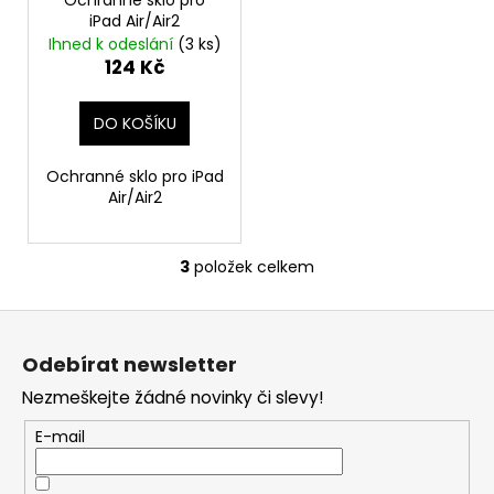
č
iPad Air/Air2
u
Ihned k odeslání
(3 ks)
j
124 Kč
e
m
e
DO KOŠÍKU
Ochranné sklo pro iPad
DEKANG
Air/Air2
DESERT
SHIP
10ML
11MG
3
položek celkem
O
149
v
Kč
Z
l
Původně:
á
á
195
Odebírat newsletter
Kč
d
p
a
Nezmeškejte žádné novinky či slevy!
a
c
t
E-mail
í
í
p