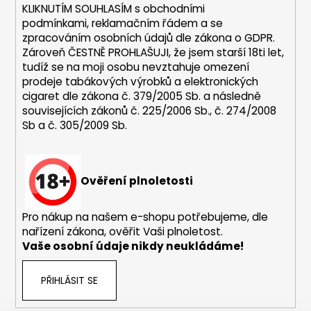
r
KLIKNUTÍM SOUHLASÍM s
obchodními
v
podmínkami,
reklamačním řádem a se
k
zpracováním osobních údajů dle zákona o
GDPR
.
y
Zároveň ČESTNĚ PROHLAŠUJI, že jsem starší 18ti let,
v
tudíž se na moji osobu nevztahuje omezení
ý
prodeje tabákových výrobků a elektronických
p
cigaret dle zákona č. 379/2005 Sb. a následně
i
souvisejících zákonů č. 225/2006 Sb., č. 274/2008
s
Sb a č. 305/2009 Sb.
u
Ověření plnoletosti
Pro nákup na našem e-shopu potřebujeme, dle
nařízení zákona, ověřit Vaši plnoletost.
Vaše osobní údaje nikdy neukládáme!
PŘIHLÁSIT SE