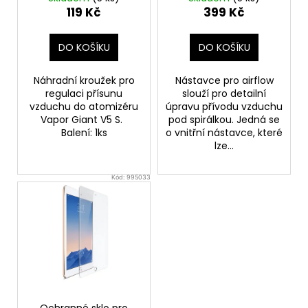
u
Prime
119 Kč
399 Kč
a
k
j
t
DO KOŠÍKU
DO KOŠÍKU
í
ů
t
Náhradní kroužek pro
Nástavce pro airflow
?
regulaci přísunu
slouží pro detailní
vzduchu do atomizéru
úpravu přívodu vzduchu
Vapor Giant V5 S.
pod spirálkou. Jedná se
Balení: 1ks
o vnitřní nástavce, které
lze...
HLEDAT
Kód:
995033
D
o
p
o
r
u
Ochranné sklo pro