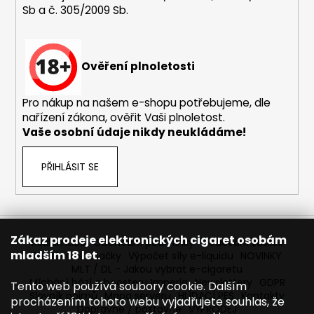
Sb a č. 305/2009 Sb.
a
j
í
Ověření plnoletosti
t
?
Pro nákup na našem e-shopu potřebujeme, dle
nařízení zákona, ověřit Vaši plnoletost.
Vaše osobní údaje nikdy neukládáme!
HLEDAT
PŘIHLÁSIT SE
D
o
Zákaz prodeje elektronických cigaret osobám
Reklamace
Obchodní podmínky
Sledování zásilek
p
mladším 18 let.
Prodávané značky
Výpočet síly e-liquidu
NOVINKY
o
MLT / DL - Jakou vybrat e-cigaretu
r
Míchání bází a boosteru Imperia
Newslettery
GDPR
Tento web používá soubory cookie. Dalším
Slovník pojmů
Mapa serveru
HLÍDACÍ PES
Kontakty
u
procházením tohoto webu vyjadřujete souhlas, že
Dopravné / poštovné
VÝPRODEJ