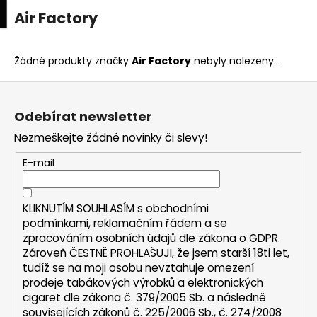
K
upní
Menu
ní
Air Factory
Přejít
o
na
Zpět
Zpět
k
š
obsah
í
Žádné produkty značky
Air Factory
nebyly nalezeny...
C
k
Z
o
á
p
Odebírat newsletter
p
o
Nezmeškejte žádné novinky či slevy!
a
t
t
E-mail
ř
í
e
b
KLIKNUTÍM SOUHLASÍM s
obchodními
u
podmínkami,
reklamačním řádem a se
zpracováním osobních údajů dle zákona o
GDPR
.
j
Zároveň ČESTNĚ PROHLAŠUJI, že jsem starší 18ti let,
e
tudíž se na moji osobu nevztahuje omezení
t
prodeje tabákových výrobků a elektronických
e
cigaret dle zákona č. 379/2005 Sb. a následně
n
souvisejících zákonů č. 225/2006 Sb., č. 274/2008