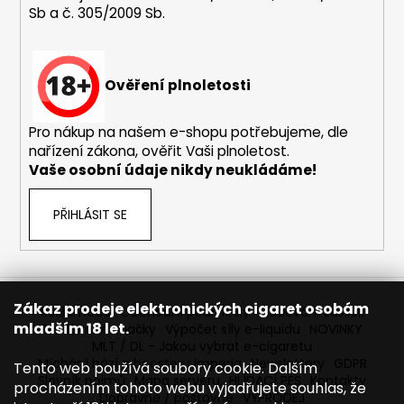
Sb a č. 305/2009 Sb.
a
j
í
Ověření plnoletosti
t
?
Pro nákup na našem e-shopu potřebujeme, dle
nařízení zákona, ověřit Vaši plnoletost.
Vaše osobní údaje nikdy neukládáme!
HLEDAT
PŘIHLÁSIT SE
D
o
Zákaz prodeje elektronických cigaret osobám
Reklamace
Obchodní podmínky
Sledování zásilek
p
mladším 18 let.
Prodávané značky
Výpočet síly e-liquidu
NOVINKY
o
MLT / DL - Jakou vybrat e-cigaretu
r
Míchání bází a boosteru Imperia
Newslettery
GDPR
Tento web používá soubory cookie. Dalším
Slovník pojmů
Mapa serveru
HLÍDACÍ PES
Kontakty
u
procházením tohoto webu vyjadřujete souhlas, že
Dopravné / poštovné
VÝPRODEJ