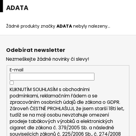
K
upní
Menu
ní
ADATA
Přejít
o
na
Zpět
Zpět
k
š
obsah
í
Žádné produkty značky
ADATA
nebyly nalezeny...
C
k
Z
o
á
p
Odebírat newsletter
p
o
Nezmeškejte žádné novinky či slevy!
a
t
t
E-mail
ř
í
e
b
KLIKNUTÍM SOUHLASÍM s
obchodními
u
podmínkami,
reklamačním řádem a se
zpracováním osobních údajů dle zákona o
GDPR
.
j
Zároveň ČESTNĚ PROHLAŠUJI, že jsem starší 18ti let,
e
tudíž se na moji osobu nevztahuje omezení
t
prodeje tabákových výrobků a elektronických
e
cigaret dle zákona č. 379/2005 Sb. a následně
n
souvisejících zákonů č. 225/2006 Sb., č. 274/2008