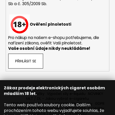
Sb a č. 305/2009 Sb.
a
j
í
Ověření plnoletosti
t
?
Pro nákup na našem e-shopu potřebujeme, dle
nařízení zákona, ověřit Vaši plnoletost.
Vaše osobní údaje nikdy neukládáme!
HLEDAT
PŘIHLÁSIT SE
D
o
Zákaz prodeje elektronických cigaret osobám
Reklamace
Obchodní podmínky
Sledování zásilek
p
mladším 18 let.
Prodávané značky
Výpočet síly e-liquidu
NOVINKY
o
MLT / DL - Jakou vybrat e-cigaretu
r
Míchání bází a boosteru Imperia
Newslettery
GDPR
Tento web používá soubory cookie. Dalším
Slovník pojmů
Mapa serveru
HLÍDACÍ PES
Kontakty
u
procházením tohoto webu vyjadřujete souhlas, že
Dopravné / poštovné
VÝPRODEJ