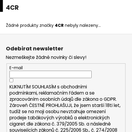
K
upní
Menu
ní
4CR
Přejít
o
na
Zpět
Zpět
k
š
obsah
í
Žádné produkty značky
4CR
nebyly nalezeny...
C
k
Z
o
á
p
Odebírat newsletter
p
o
Nezmeškejte žádné novinky či slevy!
a
t
t
E-mail
ř
í
e
b
KLIKNUTÍM SOUHLASÍM s
obchodními
u
podmínkami,
reklamačním řádem a se
zpracováním osobních údajů dle zákona o
GDPR
.
j
Zároveň ČESTNĚ PROHLAŠUJI, že jsem starší 18ti let,
e
tudíž se na moji osobu nevztahuje omezení
t
prodeje tabákových výrobků a elektronických
e
cigaret dle zákona č. 379/2005 Sb. a následně
n
souvisejících zákonů č. 225/2006 Sb., č. 274/2008