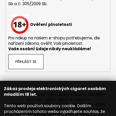
Sb a č. 305/2009 Sb.
a
j
í
Ověření plnoletosti
t
?
Pro nákup na našem e-shopu potřebujeme, dle
nařízení zákona, ověřit Vaši plnoletost.
Vaše osobní údaje nikdy neukládáme!
HLEDAT
PŘIHLÁSIT SE
D
o
Zákaz prodeje elektronických cigaret osobám
Reklamace
Obchodní podmínky
Sledování zásilek
p
mladším 18 let.
Prodávané značky
Výpočet síly e-liquidu
NOVINKY
o
MLT / DL - Jakou vybrat e-cigaretu
r
Míchání bází a boosteru Imperia
Newslettery
GDPR
Tento web používá soubory cookie. Dalším
Slovník pojmů
Mapa serveru
HLÍDACÍ PES
Kontakty
u
procházením tohoto webu vyjadřujete souhlas, že
Dopravné / poštovné
VÝPRODEJ