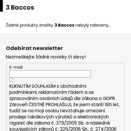
K
upní
Menu
ní
3 Baccos
Přejít
o
na
Zpět
Zpět
k
š
obsah
í
Žádné produkty značky
3 Baccos
nebyly nalezeny...
C
k
Z
o
á
p
Odebírat newsletter
p
o
Nezmeškejte žádné novinky či slevy!
a
t
t
E-mail
ř
í
e
b
KLIKNUTÍM SOUHLASÍM s
obchodními
u
podmínkami,
reklamačním řádem a se
zpracováním osobních údajů dle zákona o
GDPR
.
j
Zároveň ČESTNĚ PROHLAŠUJI, že jsem starší 18ti let,
e
tudíž se na moji osobu nevztahuje omezení
t
prodeje tabákových výrobků a elektronických
e
cigaret dle zákona č. 379/2005 Sb. a následně
n
souvisejících zákonů č. 225/2006 Sb., č. 274/2008