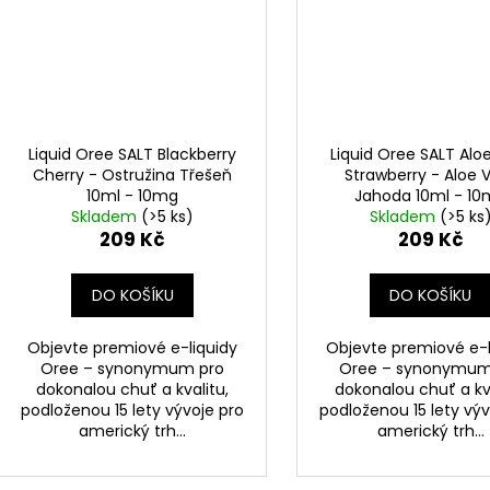
Liquid Oree SALT Blackberry
Liquid Oree SALT Alo
Cherry - Ostružina Třešeň
Strawberry - Aloe 
10ml - 10mg
Jahoda 10ml - 1
Skladem
(>5 ks)
Skladem
(>5 ks
209 Kč
209 Kč
DO KOŠÍKU
DO KOŠÍKU
Objevte premiové e-liquidy
Objevte premiové e-l
Oree – synonymum pro
Oree – synonymum
dokonalou chuť a kvalitu,
dokonalou chuť a kva
podloženou 15 lety vývoje pro
podloženou 15 lety výv
americký trh...
americký trh...