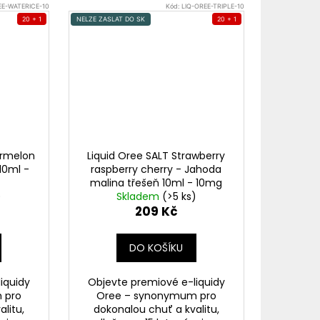
EE-WATERICE-10
Kód:
LIQ-OREE-TRIPLE-10
20 + 1
NELZE ZASLAT DO SK
20 + 1
ermelon
Liquid Oree SALT Strawberry
10ml -
raspberry cherry - Jahoda
malina třešeň 10ml - 10mg
)
Skladem
(>5 ks)
209 Kč
DO KOŠÍKU
iquidy
Objevte premiové e-liquidy
 pro
Oree – synonymum pro
litu,
dokonalou chuť a kvalitu,