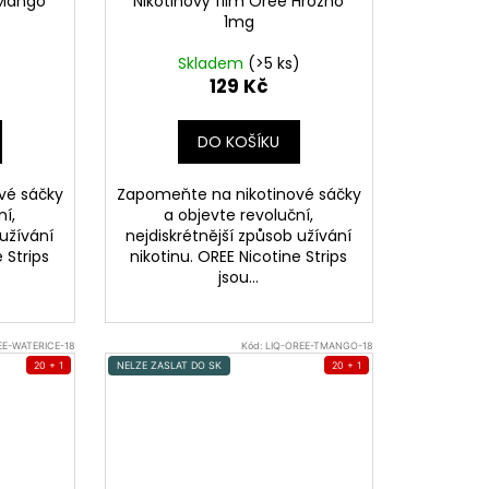
 Mango
Nikotinový film Oree Hrozno
1mg
)
Skladem
(>5 ks)
129 Kč
DO KOŠÍKU
vé sáčky
Zapomeňte na nikotinové sáčky
ní,
a objevte revoluční,
 užívání
nejdiskrétnější způsob užívání
 Strips
nikotinu. OREE Nicotine Strips
jsou...
EE-WATERICE-18
Kód:
LIQ-OREE-TMANGO-18
20 + 1
NELZE ZASLAT DO SK
20 + 1