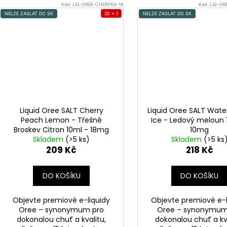
Kód:
LIQ-OREE-CHERPEA-18
Kód:
LIQ-OR
NELZE ZASLAT DO SK
20 + 1
NELZE ZASLAT DO SK
Liquid Oree SALT Cherry
Liquid Oree SALT Wat
Peach Lemon - Třešně
Ice - Ledový meloun 
Broskev Citron 10ml - 18mg
10mg
Skladem
(>5 ks)
Skladem
(>5 ks
209 Kč
218 Kč
DO KOŠÍKU
DO KOŠÍKU
Objevte premiové e-liquidy
Objevte premiové e-l
Oree – synonymum pro
Oree – synonymum
dokonalou chuť a kvalitu,
dokonalou chuť a kva