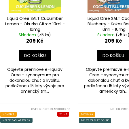
r
DEKANG DESERT SHIP 10ML 11MG
BÁZE FIFTY BOOS
u
20MG
o
149 Kč
k
Původně:
195 Kč
602 Kč
d
Liquid Oree SALT Cucumber
Liquid Oree SALT Co
t
Původně:
649 K
u
Lemon - Okurka Citron 10ml -
Blueberry - Kokos Bo
ů
k
10mg
10ml - 10mg
Skladem
(>5 ks)
Skladem
(>5 ks
t
209 Kč
209 Kč
ů
DO KOŠÍKU
DO KOŠÍKU
Objevte premiové e-liquidy
Objevte premiové e-l
Oree – synonymum pro
Oree – synonymum
dokonalou chuť a kvalitu,
dokonalou chuť a kva
podloženou 15 lety vývoje pro
podloženou 15 lety výv
americký trh...
americký trh...
Kód:
LIQ-OREE-BLACKCHER-10
Kód:
LIQ-OREE
NOVINKA
20 + 1
NOVINKA
NELZE ZASLAT DO SK
NELZE ZASLAT DO SK