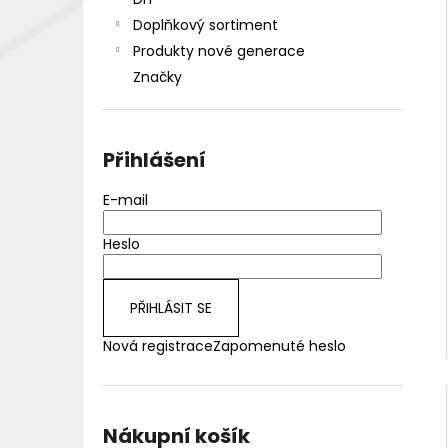
DEKANG DESERT SHIP 10ML 18MG
l
Doplňkový sortiment
155 Kč
Původně:
195 Kč
Produkty nové generace
Značky
Přihlášení
E-mail
Heslo
PŘIHLÁSIT SE
Nová registrace
Zapomenuté heslo
Nákupní košík