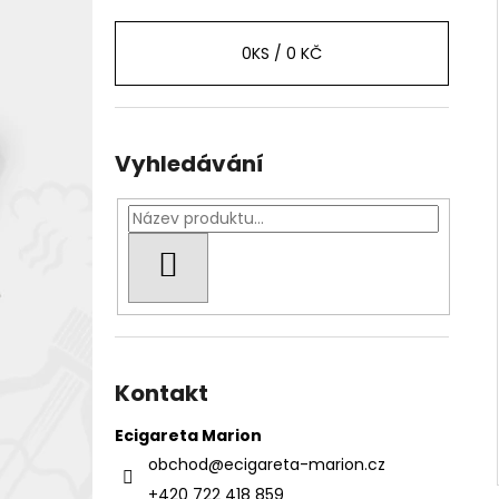
0
KS /
0 KČ
Vyhledávání
HLEDAT
Kontakt
Ecigareta Marion
obchod
@
ecigareta-marion.cz
+420 722 418 859