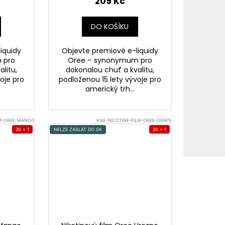
209 Kč
DO KOŠÍKU
iquidy
Objevte premiové e-liquidy
 pro
Oree – synonymum pro
litu,
dokonalou chuť a kvalitu,
oje pro
podloženou 15 lety vývoje pro
americký trh...
LM-OREE-MANGO
Kód:
NICOTINE-FILM-OREE-GRAPE
20 + 1
NELZE ZASLAT DO SK
20 + 1