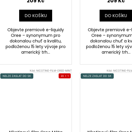
209 Kč
209 Kč
DO KOŠÍKU
DO KOŠÍKU
Objevte premiové e-liquidy
Objevte premiové e-l
Oree – synonymum pro
Oree – synonymum
dokonalou chuť a kvalitu,
dokonalou chuť a kva
podloženou 15 lety vývoje pro
podloženou 15 lety výv
americký trh...
americký trh...
Kód:
NICOTINE-FILM-OREE-MINT
Kód:
NICOTINE-FI
NELZE ZASLAT DO SK
20 + 1
NELZE ZASLAT DO SK