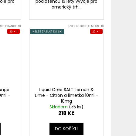
oje pro
podloženou 15 lety vývoje pro
americký trh...
REE-ORANGE-10
Kód:
LIQ-OREE-LEMLIME-10
20 + 1
NELZE ZASLAT DO SK
20 + 1
range
Liquid Oree SALT Lemon &
0ml -
Lime - Citrón a limetka 10ml -
10mg
)
Skladem
(>5 ks)
218 Kč
DO KOŠÍKU