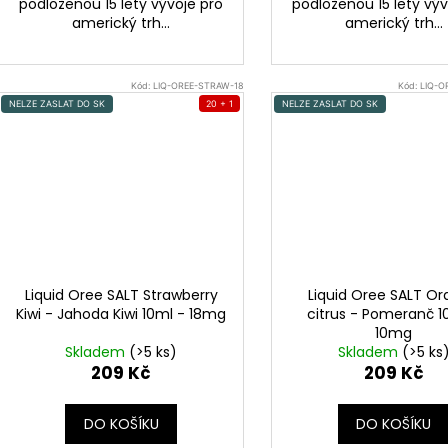
podloženou 15 lety vývoje pro
podloženou 15 lety výv
americký trh...
americký trh...
Kód:
LIQ-OREE-STRAW-18
Kód:
LIQ-O
NELZE ZASLAT DO SK
20 + 1
NELZE ZASLAT DO SK
Liquid Oree SALT Strawberry
Liquid Oree SALT O
Kiwi - Jahoda Kiwi 10ml - 18mg
citrus - Pomeranč 1
10mg
Skladem
(>5 ks)
Skladem
(>5 ks
209 Kč
209 Kč
pomeranč a malina
DO KOŠÍKU
DO KOŠÍKU