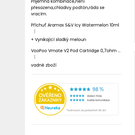
Prijemná kombinace,není
přesazena,chladivy podtón,ráda se
vracím.
Příchuť Aramax S&V Icy Watermelon 10ml
|
Hodnocení produktu je 5 z 5 hvězdiček.
+ Vynikající sladký meloun
VooPoo Vmate V2 Pod Cartridge 0,7ohm 2ml
|
Hodnocení produktu je 1 z 5 hvězdiček.
vadné zboží