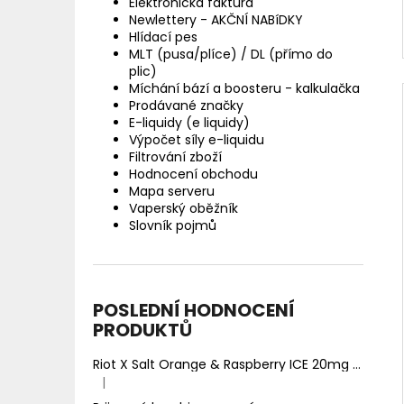
Elektronická faktura
Newlettery - AKČNÍ NABíDKY
Hlídací pes
MLT (pusa/plíce) / DL (přímo do
plic)
Míchání bází a boosteru - kalkulačka
Prodávané značky
E-liquidy (e liquidy)
Výpočet síly e-liquidu
Filtrování zboží
Hodnocení obchodu
Mapa serveru
Vaperský oběžník
Slovník pojmů
POSLEDNÍ HODNOCENÍ
PRODUKTŮ
Riot X Salt Orange & Raspberry ICE 20mg
Ledový 
|
Hodnocení produktu je 5 z 5 hvězdiček.