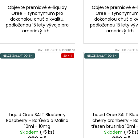
Objevte premiové e-liquidy
Objevte premiové e-l
Oree – synonymum pro
Oree – synonymum
dokonalou chuť a kvalitu,
dokonalou chuť a kva
podloženou 15 lety vývoje pro
podloženou 15 lety výv
americký trh...
americký trh...
Kód:
LIQ-OREE-BUSOUR-10
Kód:
LIQ-OREE-
NELZE ZASLAT DO SK
20 + 1
NELZE ZASLAT DO SK
Liquid Oree SALT Blueberry
Liquid Oree SALT Blu
Raspberry - Borůvka a Malina
cherry cranberry - B
10ml - 10mg
třešeň brusinka 10ml
Skladem
(>5 ks)
Skladem
(>5 ks