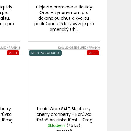
iquidy
Objevte premiové e-liquidy
 pro
Oree – synonymum pro
litu,
dokonalou chuť a kvalitu,
oje pro
podloženou 15 lety vývoje pro
americký trh...
BLUECHRRAN-18
Kód:
LIQ-OREE-BLUECHRRAN-10
20 + 1
NELZE ZASLAT DO SK
20 + 1
eberry
Liquid Oree SALT Blueberry
orůvka
cherry cranberry - Borůvka
 - 18mg
třešeň brusinka 10ml - 10mg
)
Skladem
(>5 ks)