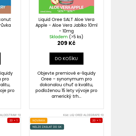
TER IMPERIA 5X10ML
conut
Liquid Oree SALT Aloe Vera
č
růvka
Apple - Aloe Vera Jablko 10ml
- 10mg
)
Skladem
(>5 ks)
209 Kč
DO KOŠÍKU
iquidy
Objevte premiové e-liquidy
 pro
Oree – synonymum pro
litu,
dokonalou chuť a kvalitu,
oje pro
podloženou 15 lety vývoje pro
americký trh...
-ALOESTRAW-10
Kód:
LIQ-OREE-ALOEGRAPE-10
20 + 1
NOVINKA
20 + 1
NELZE ZASLAT DO SK