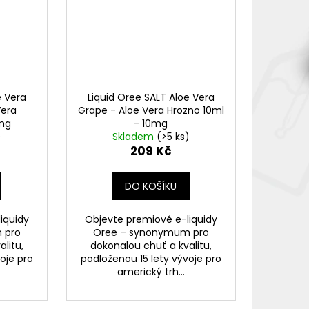
e Vera
Liquid Oree SALT Aloe Vera
Vera
Grape - Aloe Vera Hrozno 10ml
0mg
- 10mg
)
Skladem
(>5 ks)
209 Kč
DO KOŠÍKU
iquidy
Objevte premiové e-liquidy
 pro
Oree – synonymum pro
litu,
dokonalou chuť a kvalitu,
oje pro
podloženou 15 lety vývoje pro
americký trh...