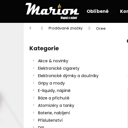
K
Přejít
na
o
Oblíbené
Ko
obsah
Zpět
Zpět
š
do
do
í
Domů
Prodávané značky
Oree
k
obchodu
obchodu
P
o
Kategorie
Přeskočit
s
kategorie
t
Akce & novinky
r
Elektronické cigarety
a
Elektronické dýmky a doutníky
n
Gripy a mody
n
E-liquidy, náplně
í
Báze a příchutě
p
Atomizéry a tanky
a
Baterie, nabíjení
n
Příslušenství
e
DIY