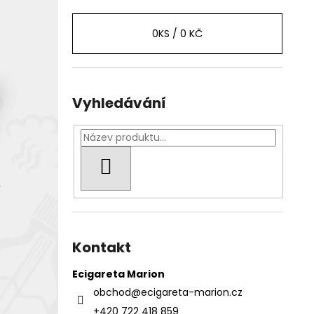
0
KS /
0 KČ
Vyhledávání
HLEDAT
Kontakt
Ecigareta Marion
obchod
@
ecigareta-marion.cz
+420 722 418 859