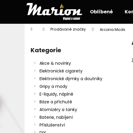
K
Přejít
na
o
Oblíbené
Ko
obsah
Zpět
Zpět
š
do
do
í
Domů
Prodávané značky
Arcana Mods
k
obchodu
obchodu
P
o
Kategorie
Přeskočit
s
kategorie
t
Akce & novinky
r
Elektronické cigarety
a
Elektronické dýmky a doutníky
n
Gripy a mody
n
E-liquidy, náplně
í
Báze a příchutě
p
Atomizéry a tanky
a
Baterie, nabíjení
n
Příslušenství
e
DIY