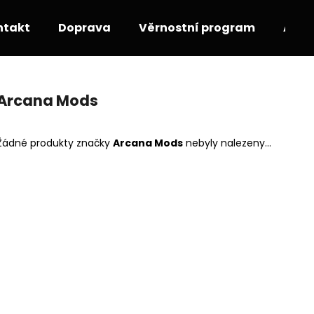
ntakt
Doprava
Věrnostní program
Akce
Co potřebujete najít?
Arcana Mods
HLEDAT
Žádné produkty značky
Arcana Mods
nebyly nalezeny...
Doporučujeme