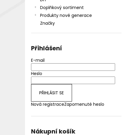
DEKANG DESERT SHIP 10ML 18MG
l
Doplňkový sortiment
155 Kč
Původně:
195 Kč
Produkty nové generace
Značky
Přihlášení
E-mail
Heslo
PŘIHLÁSIT SE
Nová registrace
Zapomenuté heslo
Nákupní košík