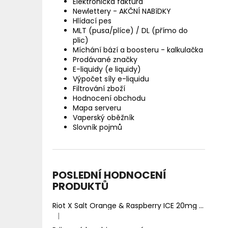
Elektronická faktura
Newlettery - AKČNÍ NABíDKY
Hlídací pes
MLT (pusa/plíce) / DL (přímo do
plic)
Míchání bází a boosteru - kalkulačka
Prodávané značky
E-liquidy (e liquidy)
Výpočet síly e-liquidu
Filtrování zboží
Hodnocení obchodu
Mapa serveru
Vaperský oběžník
Slovník pojmů
POSLEDNÍ HODNOCENÍ
PRODUKTŮ
Riot X Salt Orange & Raspberry ICE 20mg
Ledový 
|
Hodnocení produktu je 5 z 5 hvězdiček.