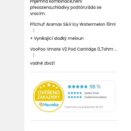
Prijemná kombinace,není
přesazena,chladivy podtón,ráda se
vracím.
Příchuť Aramax S&V Icy Watermelon 10ml
|
Hodnocení produktu je 5 z 5 hvězdiček.
+ Vynikající sladký meloun
VooPoo Vmate V2 Pod Cartridge 0,7ohm 2ml
|
Hodnocení produktu je 1 z 5 hvězdiček.
vadné zboží